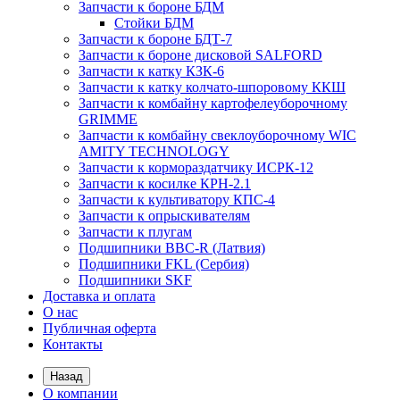
Запчасти к бороне БДМ
Стойки БДМ
Запчасти к бороне БДТ-7
Запчасти к бороне дисковой SALFORD
Запчасти к катку КЗК-6
Запчасти к катку колчато-шпоровому ККШ
Запчасти к комбайну картофелеуборочному
GRIMME
Запчасти к комбайну свеклоуборочному WIC
AMITY TECHNOLOGY
Запчасти к кормораздатчику ИСРК-12
Запчасти к косилке КРН-2.1
Запчасти к культиватору КПС-4
Запчасти к опрыскивателям
Запчасти к плугам
Подшипники BBC-R (Латвия)
Подшипники FKL (Сербия)
Подшипники SKF
Доставка и оплата
О нас
Публичная оферта
Контакты
Назад
О компании