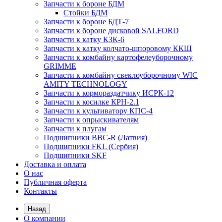
Запчасти к бороне БДМ
Стойки БДМ
Запчасти к бороне БДТ-7
Запчасти к бороне дисковой SALFORD
Запчасти к катку КЗК-6
Запчасти к катку колчато-шпоровому ККШ
Запчасти к комбайну картофелеуборочному
GRIMME
Запчасти к комбайну свеклоуборочному WIC
AMITY TECHNOLOGY
Запчасти к кормораздатчику ИСРК-12
Запчасти к косилке КРН-2.1
Запчасти к культиватору КПС-4
Запчасти к опрыскивателям
Запчасти к плугам
Подшипники BBC-R (Латвия)
Подшипники FKL (Сербия)
Подшипники SKF
Доставка и оплата
О нас
Публичная оферта
Контакты
Назад
О компании