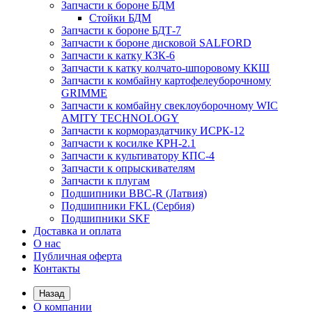
Запчасти к бороне БДМ
Стойки БДМ
Запчасти к бороне БДТ-7
Запчасти к бороне дисковой SALFORD
Запчасти к катку КЗК-6
Запчасти к катку колчато-шпоровому ККШ
Запчасти к комбайну картофелеуборочному
GRIMME
Запчасти к комбайну свеклоуборочному WIC
AMITY TECHNOLOGY
Запчасти к кормораздатчику ИСРК-12
Запчасти к косилке КРН-2.1
Запчасти к культиватору КПС-4
Запчасти к опрыскивателям
Запчасти к плугам
Подшипники BBC-R (Латвия)
Подшипники FKL (Сербия)
Подшипники SKF
Доставка и оплата
О нас
Публичная оферта
Контакты
Назад
О компании