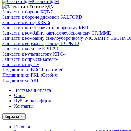
Стойки БДМ
Запчасти к бороне БДТ-7
Запчасти к бороне дисковой SALFORD
Запчасти к катку КЗК-6
Запчасти к катку колчато-шпоровому ККШ
Запчасти к комбайну картофелеуборочному GRIMME
Запчасти к комбайну свеклоуборочному WIC AMITY TECH
Запчасти к кормораздатчику ИСРК-12
Запчасти к косилке КРН-2.1
Запчасти к культиватору КПС-4
Запчасти к опрыскивателям
Запчасти к плугам
Подшипники BBC-R (Латвия)
Подшипники FKL (Сербия)
Подшипники SKF
Доставка и оплата
О нас
Публичная оферта
Контакты
Корзина
: 0
Главная