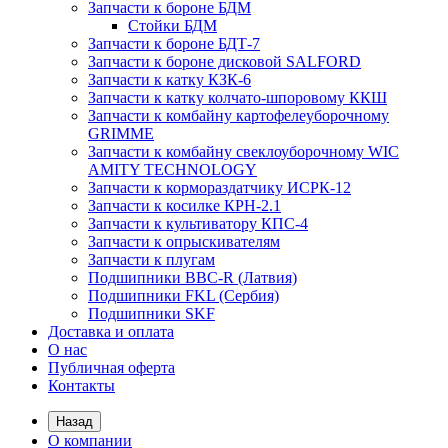
Запчасти к бороне БДМ
Стойки БДМ
Запчасти к бороне БДТ-7
Запчасти к бороне дисковой SALFORD
Запчасти к катку КЗК-6
Запчасти к катку колчато-шпоровому ККШ
Запчасти к комбайну картофелеуборочному
GRIMME
Запчасти к комбайну свеклоуборочному WIC
AMITY TECHNOLOGY
Запчасти к кормораздатчику ИСРК-12
Запчасти к косилке КРН-2.1
Запчасти к культиватору КПС-4
Запчасти к опрыскивателям
Запчасти к плугам
Подшипники BBC-R (Латвия)
Подшипники FKL (Сербия)
Подшипники SKF
Доставка и оплата
О нас
Публичная оферта
Контакты
Назад
О компании