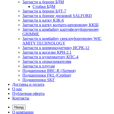
Запчасти к бороне БДМ
Стойки БДМ
Запчасти к бороне БДТ-7
Запчасти к бороне дисковой SALFORD
Запчасти к катку КЗК-6
Запчасти к катку колчато-шпоровому ККШ
Запчасти к комбайну картофелеуборочному
GRIMME
Запчасти к комбайну свеклоуборочному WIC
AMITY TECHNOLOGY
Запчасти к кормораздатчику ИСРК-12
Запчасти к косилке КРН-2.1
Запчасти к культиватору КПС-4
Запчасти к опрыскивателям
Запчасти к плугам
Подшипники BBC-R (Латвия)
Подшипники FKL (Сербия)
Подшипники SKF
Доставка и оплата
О нас
Публичная оферта
Контакты
Назад
О компании