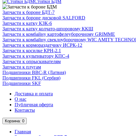
Стойки БДМ
Запчасти к бороне БДТ-7
Запчасти к бороне дисковой SALFORD
Запчасти к катку КЗК-6
Запчасти к катку колчато-шпоровому ККШ
Запчасти к комбайну картофелеуборочному GRIMME
Запчасти к комбайну свеклоуборочному WIC AMITY TECH
Запчасти к кормораздатчику ИСРК-12
Запчасти к косилке КРН-2.1
Запчасти к культиватору КПС-4
Запчасти к опрыскивателям
Запчасти к плугам
Подшипники BBC-R (Латвия)
Подшипники FKL (Сербия)
Подшипники SKF
Доставка и оплата
О нас
Публичная оферта
Контакты
Корзина
: 0
Главная