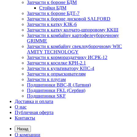
Запчасти к бороне БДМ
Стойки БДМ
Запчасти к бороне БДТ-7
Запчасти к бороне дисковой SALFORD
Запчасти к катку КЗК-6
Запчасти к катку колчато-шпоровому ККШ
Запчасти к комбайну картофелеуборочному
GRIMME
Запчасти к комбайну свеклоуборочному WIC
AMITY TECHNOLOGY
Запчасти к кормораздатчику ИСРК-12
Запчасти к косилке КРН-2.1
Запчасти к культиватору КПС-4
Запчасти к опрыскивателям
Запчасти к плугам
Подшипники BBC-R (Латвия)
Подшипники FKL (Сербия)
Подшипники SKF
Доставка и оплата
О нас
Публичная оферта
Контакты
Назад
О компании