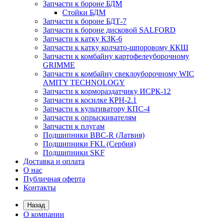
Запчасти к бороне БДМ
Стойки БДМ
Запчасти к бороне БДТ-7
Запчасти к бороне дисковой SALFORD
Запчасти к катку КЗК-6
Запчасти к катку колчато-шпоровому ККШ
Запчасти к комбайну картофелеуборочному
GRIMME
Запчасти к комбайну свеклоуборочному WIC
AMITY TECHNOLOGY
Запчасти к кормораздатчику ИСРК-12
Запчасти к косилке КРН-2.1
Запчасти к культиватору КПС-4
Запчасти к опрыскивателям
Запчасти к плугам
Подшипники BBC-R (Латвия)
Подшипники FKL (Сербия)
Подшипники SKF
Доставка и оплата
О нас
Публичная оферта
Контакты
Назад
О компании