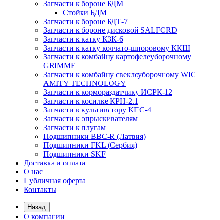
Запчасти к бороне БДМ
Стойки БДМ
Запчасти к бороне БДТ-7
Запчасти к бороне дисковой SALFORD
Запчасти к катку КЗК-6
Запчасти к катку колчато-шпоровому ККШ
Запчасти к комбайну картофелеуборочному
GRIMME
Запчасти к комбайну свеклоуборочному WIC
AMITY TECHNOLOGY
Запчасти к кормораздатчику ИСРК-12
Запчасти к косилке КРН-2.1
Запчасти к культиватору КПС-4
Запчасти к опрыскивателям
Запчасти к плугам
Подшипники BBC-R (Латвия)
Подшипники FKL (Сербия)
Подшипники SKF
Доставка и оплата
О нас
Публичная оферта
Контакты
Назад
О компании