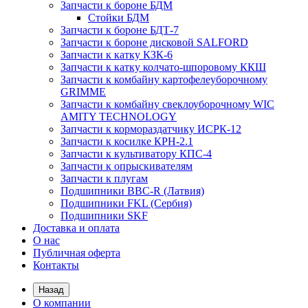
Запчасти к бороне БДМ
Стойки БДМ
Запчасти к бороне БДТ-7
Запчасти к бороне дисковой SALFORD
Запчасти к катку КЗК-6
Запчасти к катку колчато-шпоровому ККШ
Запчасти к комбайну картофелеуборочному
GRIMME
Запчасти к комбайну свеклоуборочному WIC
AMITY TECHNOLOGY
Запчасти к кормораздатчику ИСРК-12
Запчасти к косилке КРН-2.1
Запчасти к культиватору КПС-4
Запчасти к опрыскивателям
Запчасти к плугам
Подшипники BBC-R (Латвия)
Подшипники FKL (Сербия)
Подшипники SKF
Доставка и оплата
О нас
Публичная оферта
Контакты
Назад
О компании