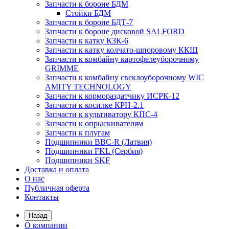
Запчасти к бороне БДМ
Стойки БДМ
Запчасти к бороне БДТ-7
Запчасти к бороне дисковой SALFORD
Запчасти к катку КЗК-6
Запчасти к катку колчато-шпоровому ККШ
Запчасти к комбайну картофелеуборочному
GRIMME
Запчасти к комбайну свеклоуборочному WIC
AMITY TECHNOLOGY
Запчасти к кормораздатчику ИСРК-12
Запчасти к косилке КРН-2.1
Запчасти к культиватору КПС-4
Запчасти к опрыскивателям
Запчасти к плугам
Подшипники BBC-R (Латвия)
Подшипники FKL (Сербия)
Подшипники SKF
Доставка и оплата
О нас
Публичная оферта
Контакты
Назад
О компании