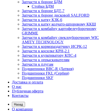
Запчасти к бороне БДМ
Стойки БДМ
Запчасти к бороне БДТ-7
Запчасти к бороне дисковой SALFORD
Запчасти к катку КЗК-6
Запчасти к катку колчато-шпоровому ККШ
Запчасти к комбайну картофелеуборочному
GRIMME
Запчасти к комбайну свеклоуборочному WIC
AMITY TECHNOLOGY
Запчасти к кормораздатчику ИСРК-12
Запчасти к косилке КРН-2.1
Запчасти к культиватору КПС-4
Запчасти к опрыскивателям
Запчасти к плугам
Подшипники BBC-R (Латвия)
Подшипники FKL (Сербия)
Подшипники SKF
Доставка и оплата
О нас
Публичная оферта
Контакты
Назад
О компании