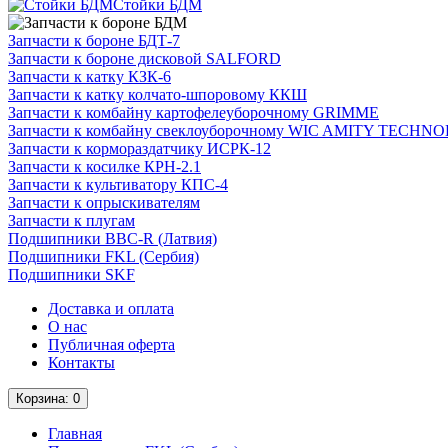
Стойки БДМ
Запчасти к бороне БДТ-7
Запчасти к бороне дисковой SALFORD
Запчасти к катку КЗК-6
Запчасти к катку колчато-шпоровому ККШ
Запчасти к комбайну картофелеуборочному GRIMME
Запчасти к комбайну свеклоуборочному WIC AMITY TECH
Запчасти к кормораздатчику ИСРК-12
Запчасти к косилке КРН-2.1
Запчасти к культиватору КПС-4
Запчасти к опрыскивателям
Запчасти к плугам
Подшипники BBC-R (Латвия)
Подшипники FKL (Сербия)
Подшипники SKF
Доставка и оплата
О нас
Публичная оферта
Контакты
Корзина
: 0
Главная