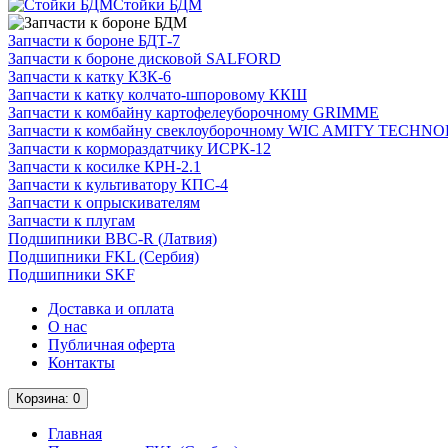
Стойки БДМ
Запчасти к бороне БДТ-7
Запчасти к бороне дисковой SALFORD
Запчасти к катку КЗК-6
Запчасти к катку колчато-шпоровому ККШ
Запчасти к комбайну картофелеуборочному GRIMME
Запчасти к комбайну свеклоуборочному WIC AMITY TECH
Запчасти к кормораздатчику ИСРК-12
Запчасти к косилке КРН-2.1
Запчасти к культиватору КПС-4
Запчасти к опрыскивателям
Запчасти к плугам
Подшипники BBC-R (Латвия)
Подшипники FKL (Сербия)
Подшипники SKF
Доставка и оплата
О нас
Публичная оферта
Контакты
Корзина
: 0
Главная